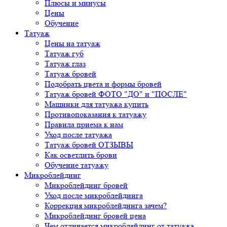
Плюсы и минусы
Цены
Обучение
Татуаж
Цены на татуаж
Татуаж губ
Татуаж глаз
Татуаж бровей
Подобрать цвета и формы бровей
Татуаж бровей ФОТО "ДО" и "ПОСЛЕ"
Машинки для татуажа купить
Противопоказания к татуажу
Правила приема к нам
Уход после татуажа
Татуаж бровей ОТЗЫВЫ
Как осветлить брови
Обучение татуажу
Микроблейдинг
Микроблейдинг бровей
Уход после микроблейдинга
Коррекция микроблейдинга зачем?
Микроблейдинг бровей цена
Чем отличается микроблейдинг от татуажа