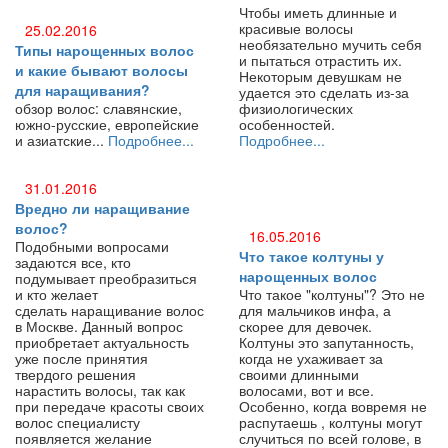
Чтобы иметь длинные и
красивые волосы
25.02.2016
необязательно мучить себя
Типы нарощенных волос
и пытаться отрастить их.
и какие бывают волосы
Некоторым девушкам не
для наращивания?
удается это сделать из-за
обзор волос: славянские,
физиологических
южно-русские, европейские
особенностей.
и азиатские...
Подробнее...
Подробнее...
31.01.2016
Вредно ли наращивание
волос?
16.05.2016
Подобными вопросами
Что такое колтуны у
задаются все, кто
нарощенных волос
подумывает преобразиться
и кто желает
Что такое "колтуны"? Это не
сделать наращивание волос
для мальчиков инфа, а
в Москве. Данный вопрос
скорее для девочек.
приобретает актуальность
Колтуны это запутанность,
уже после принятия
когда не ухаживает за
твердого решения
своими длинными
нарастить волосы, так как
волосами, вот и все.
при передаче красоты своих
Особенно, когда вовремя не
волос специалисту
распутаешь , колтуны могут
появляется желание
случиться по всей голове, в