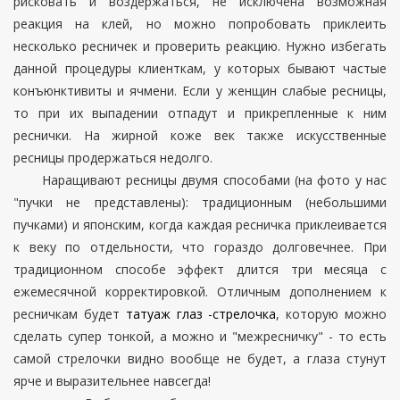
рисковать и воздержаться, не исключена возможная
реакция на клей, но можно попробовать приклеить
несколько ресничек и проверить реакцию. Нужно избегать
данной процедуры клиенткам, у которых бывают частые
конъюнктивиты и ячмени. Если у женщин слабые ресницы,
то при их выпадении отпадут и прикрепленные к ним
реснички. На жирной коже век также искусственные
ресницы продержаться недолго.
Наращивают ресницы двумя способами (на фото у нас
"пучки не представлены): традиционным (небольшими
пучками) и японским, когда каждая ресничка приклеивается
к веку по отдельности, что гораздо долговечнее. При
традиционном способе эффект длится три месяца с
ежемесячной корректировкой. Отличным дополнением к
ресничкам будет
татуаж глаз -стрелочка
, которую можно
сделать супер тонкой, а можно и "межресничку" - то есть
самой стрелочки видно вообще не будет, а глаза стунут
ярче и выразительнее навсегда!