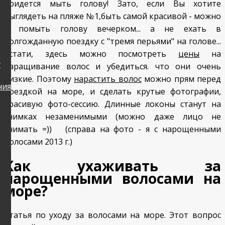
придется мыть голову! Зато, если Вы хотите
выглядеть на пляже №1,быть самой красивой - можно
и помыть голову вечерком... а не ехать в
долгожданную поездку с "тремя перьями" на голове...
Кстати, здесь можно посмотреть
цены
на
у
наращивание волос и убедиться. что они очень
низкие. Поэтому
нарастить волос
можно прям перед
ния
поездкой на море, и сделать крутые фотографии,
красивую фото-сессию. Длинные локоны станут на
снимках незаменимыми (можно даже лицо не
снимать =)) (справа на фото - я с нарощенными
волосами 2013 г.)
Как ухаживать за
нарощенными волосами на
море?
Статья по уходу за волосами на море. Этот вопрос