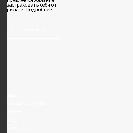
появляется желание
застраховать себя от
рисков.
Подробнее...
Оставить отзыв
Я в социальных сетях:
Цены
Отзывы клиентов
Галерея
Видео
Важно знать