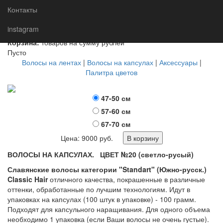
Главная
Магазин
Волосы на капсулах
Контакты
Цвет №20 (светло-русый), волосы Славянка "стандарт"
instagram
Корзина:
товаров на сумму рублей
Пусто
Волосы на лентах
|
Волосы на капсулах
|
Аксессуары
|
Палитра цветов
47-50 см
57-60 см
67-70 см
Цена:
9000
руб.
В корзину
ВОЛОСЫ НА КАПСУЛАХ. ЦВЕТ №20 (светло-русый)
Славянские волосы категории "Standart" (Южно-русск.)
Classic Hair
отличного качества, покрашенные в различные
оттенки, обработанные по лучшим технологиям. Идут в
упаковках на капсулах (100 штук в упаковке) - 100 грамм.
Подходят для капсульного наращивания. Для одного объема
необходимо 1 упаковка (если Ваши волосы не очень густые).