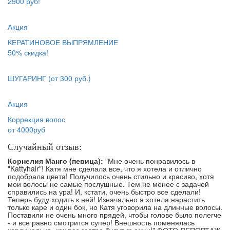
2900 руб!
Акция
КЕРАТИНОВОЕ ВЫПРЯМЛЕНИЕ
50% скидка!
ШУГАРИНГ
(от 300 руб.)
Акция
Коррекция волос
от 4000руб
Случайный отзыв:
Корнелия Манго (певица):
"Мне очень понравилось в
"Kattyhair"! Катя мне сделала все, что я хотела и отлично
подобрала цвета! Получилось очень стильно и красиво, хотя
мои волосы не самые послушные. Тем не менее с задачей
справились на ура! И, кстати, очень быстро все сделали!
Теперь буду ходить к ней! Изначально я хотела нарастить
только каре и один бок, но Катя уговорила на длинные волосы.
Поставили не очень много прядей, чтобы голове было полегче
- и все равно смотрится супер! Внешность поменялась
кардинально, как раз завтра будут съемки!" ФОТО-РЕПОРТАЖ