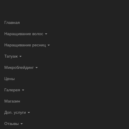
+7 (495) 517-63-01
+7 (968) 846-81-39
Главная
Заказать обратный звонок
Адреса наших салонов
Наращивание волос
Наращивание ресниц
Татуаж
Микроблейдинг
МАГАЗИН
ТАТУАЖ
НАРАЩИВАНИЕ
Цены
РЕСНИЦ
Галерея
Цвет №20 (светло-русый),
Магазин
волосы Славянка
Доп. услуги
"стандарт"
Отзывы