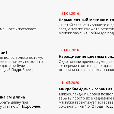
31.01.2016
Перманентный макияж и та
...В этой статье вы узнаете о
еменность протекает
глаз, а так же сможете ответи
макияж заменить обычную подв
01.02.2018
нии?
Наращивание цветных пряд
я волос только потому,
нечно, никому не хочется
Однотонные прически уже дав
е даже не будет
экспериментов теперь отдают
уации?
Подробнее...
ограничиваются использование
14.05.2020
Микроблейдинг – гарантия 
Микроблейдинг бровей позволя
ина см длина
забыть просто их ежедневное 
ыбрать длину при
макияжа гарантирует естестве
 статью..."
Подробнее...
сохранится на 1,5–2 года.
Подро