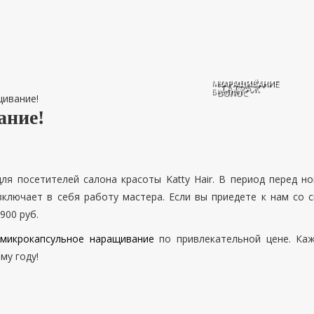
МИКРОБЛЕЙДИНГ
НАРАЩИВАНИЕ
ТАТУАЖ
БРОВЕЙ
ВОЛОС
щивание!
ание!
я посетителей салона красоты Katty Hair. В период перед 
 включает в себя работу мастера. Если вы приедете к нам со
900 руб.
микрокапсульное наращивание
по привлекательной цене. Каж
му году!