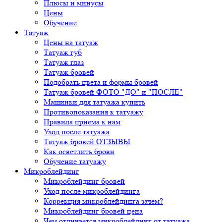
Плюсы и минусы
Цены
Обучение
Татуаж
Цены на татуаж
Татуаж губ
Татуаж глаз
Татуаж бровей
Подобрать цвета и формы бровей
Татуаж бровей ФОТО "ДО" и "ПОСЛЕ"
Машинки для татуажа купить
Противопоказания к татуажу
Правила приема к нам
Уход после татуажа
Татуаж бровей ОТЗЫВЫ
Как осветлить брови
Обучение татуажу
Микроблейдинг
Микроблейдинг бровей
Уход после микроблейдинга
Коррекция микроблейдинга зачем?
Микроблейдинг бровей цена
Чем отличается микроблейдинг от татуажа