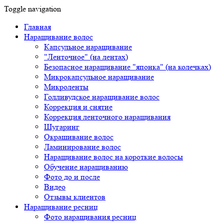
Toggle navigation
Главная
Наращивание волос
Капсульное наращивание
"Ленточное" (на лентах)
Безопасное наращивание "японка" (на колечках)
Микрокапсульное наращивание
Микроленты
Голливудское наращивание волос
Коррекция и снятие
Коррекция ленточного наращивания
Шугаринг
Окрашивание волос
Ламинирование волос
Наращивание волос на короткие волосы
Обучение наращиванию
Фото до и после
Видео
Отзывы клиентов
Наращивание ресниц
Фото наращивания ресниц