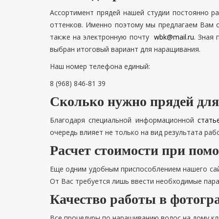
Ассортимент прядей нашей студии постоянно ра
оттенков. Именно поэтому мы предлагаем Вам от
также на электронную почту
wbk@mail.ru
. Зная
выбран итоговый вариант для наращивания.
Наш номер телефона единый:
8 (968) 846-81 39
Сколько нужно прядей дл
Благодаря специальной информационной
стать
очередь влияет не только на вид результата рабо
Расчет стоимости при пом
Еще одним удобным приспособлением нашего сайт
От Вас требуется лишь ввести необходимые пар
Качество работы в фотогр
Все процедуры по наращиванию волос на дому к