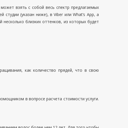
 может взять с собой весь спектр предлагаемых
тудии (указан ниже), в Viber или What’s App, а
й несколько близких оттенков, из которых будет
ащивания, как количество прядей, что в свою
помощником в вопросе расчета стоимости услуги.
ванием волос более чем 12 лет. Для того чтобы