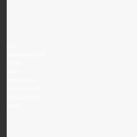
Я в социальных сетях:
Цены
Отзывы клиентов
Галерея
Видео
Важно знать
Увеличение губ
Адреса салонов
Статьи
Наши партнёры