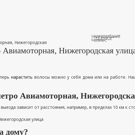
МИКРОБЛЕЙДИНГ
НАРАЩИВАНИЕ
ТАТУАЖ
БРОВЕЙ
ВОЛОС
орная, Нижегородская
о Авиамоторная, Нижегородская улиц
еперь
нарастить
волосы можно у себя дома или на работе. На
 метро Авиамоторная, Нижегородска
ыезда зависит от расстояния, например, в пределах 10 км к ст
а дому?