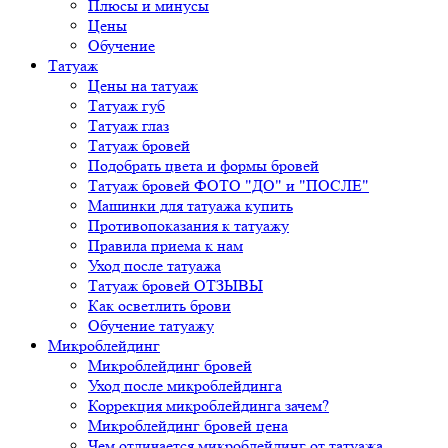
Плюсы и минусы
Цены
Обучение
Татуаж
Цены на татуаж
Татуаж губ
Татуаж глаз
Татуаж бровей
Подобрать цвета и формы бровей
Татуаж бровей ФОТО "ДО" и "ПОСЛЕ"
Машинки для татуажа купить
Противопоказания к татуажу
Правила приема к нам
Уход после татуажа
Татуаж бровей ОТЗЫВЫ
Как осветлить брови
Обучение татуажу
Микроблейдинг
Микроблейдинг бровей
Уход после микроблейдинга
Коррекция микроблейдинга зачем?
Микроблейдинг бровей цена
Чем отличается микроблейдинг от татуажа