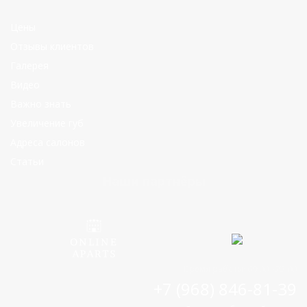
Цены
Отзывы клиентов
Галерея
Видео
Важно знать
Увеличение губ
Адреса салонов
Статьи
Наши партнёры
Время работы: 09:00 - 23:00
+7 (968) 846-81-39