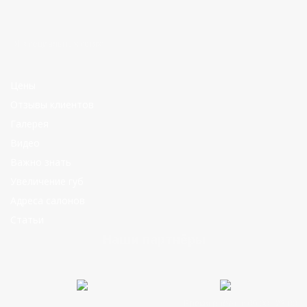
Я в социальных сетях:
Цены
Отзывы клиентов
Галерея
Видео
Важно знать
Увеличение губ
Адреса салонов
Статьи
Наши партнёры
Время работы: 09:00 - 23:00