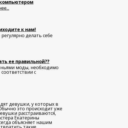
а компьютером
е...
иходите к нам!
 регулярно делать себе
ать ее правильной??
еяньями моды, необходимо
 соответствии с
одят девушки, у которых в
Обычно это происходит уже
девушки расстраиваются,
астера Екатерины
сегда объясняет нашим
отвратить такие