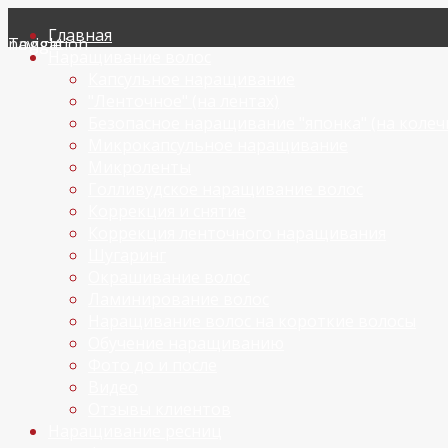
Главная
Toggle navigation
Наращивание волос
Капсульное наращивание
"Ленточное" (на лентах)
Безопасное наращивание "японка" (на колеч
Микрокапсульное наращивание
Микроленты
Голливудское наращивание волос
Коррекция и снятие
Коррекция ленточного наращивания
Шугаринг
Окрашивание волос
Ламинирование волос
Наращивание волос на короткие волосы
Обучение наращиванию
Фото до и после
Видео
Отзывы клиентов
Наращивание ресниц