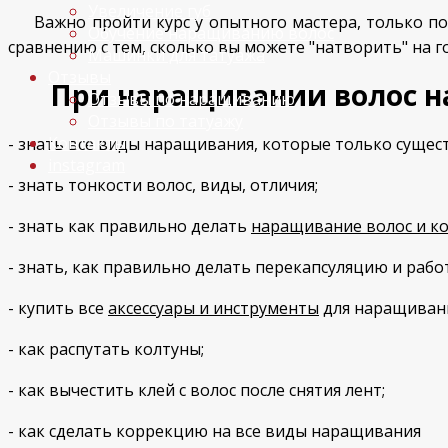
Увеличение губ
Важно пройти курс у опытного мастера, только пото
Обучение наращиванию волос
сравнению с тем, сколько вы можете "натворить" на го
Машинки для татуажа
Отзывы
При наращивании волос н
Отзывы по наращиванию
Отзывы по татуажу
Контакты
- знать все виды наращивания, которые только сущес
instagram
- знать тонкости волос, виды, отличия;
- знать как правильно делать
наращивание волос и к
- знать, как правильно делать перекапсуляцию и рабо
- купить все
аксессуары и инструменты
для наращивани
- как распутать колтуны;
- как вычестить клей с волос после снятия лент;
- как сделать коррекцию на все виды наращивания