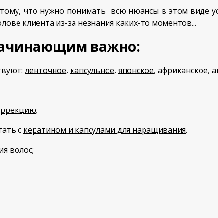
му, что нужно понимать всю нюансы в этом виде услуг
лове клиента из-за незнания каких-то моментов...
ачинающим важно:
твуют:
ленточное
,
капсульное
,
японское
, африканское, 
оррекцию
;
тать с
кератином и капсулами для наращивания
.
я волос;