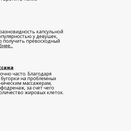
 разновидность капсульной
опулярностью у девушек,
о получить превосходный
нее...
ссажа
очно часто. Благодаря
 бугорки на проблемных
аническим массажерам,
одренаж, за счет чего
количество жировых клеток.