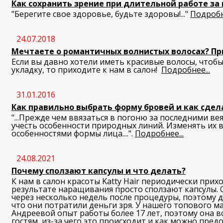
Как сохранить зрение при длительной работе з
"Берегите свое здоровье, будьте здоровы!..."
Подробне
24.07.2018
Мечтаете о романтичных волнистых волосах? Пр
Если вы давно хотели иметь красивые волосы, чтобы
укладку, то приходите к нам в салон!
Подробнее...
31.01.2016
Как правильно выбрать форму бровей и как сдел
"...Прежде чем ввязаться в погоню за последними в
учесть особенности природных линий. Изменять их в
особенностями формы лица....".
Подробнее...
24.08.2021
Почему сползают капсулы и что делать?
К нам в салон красоты Katty Hair периодически прих
результате наращивания просто сползают капсулы. 
через несколько недель после процедуры, поэтому 
что они потратили деньги зря. У нашего топового м
Андреевой опыт работы более 17 лет, поэтому она в
гостям, из-за чего это происходит и как можно пред