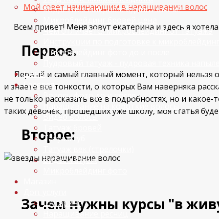
Мой совет начинающим в наращивании волос
Коррекция микроблейдинга зачем?
Микроблейдинг бровей цена
Всем привет! Меня зовут екатерина и здесь я хотела
Чем отличается микроблейдинг от татуажа
Инструкции по подготовке к микроблейдинг
Первое.
Микроблейдинг фото до и после
Пудровый татуаж - пудровая техника напыл
Цены
Первый и самый главный момент, который нельзя о
Галерея
и знаете все тонкости, о которых Вам наверняка расс
Волосы фото до и после
не только рассказать все в подробностях, но и какое
Наращивание на короткие волосы
таких девочек, прошедших уже школу, моя статья будет
Видео волосы
Татуаж бровей
Второе:
Татуаж губ
Татуаж век (стрелочки)
Видео татуаж
Микроблейдинг фото
Магазин
Доп. услуги
Зачем нужны курсы "в живую
Шугаринг
Наращивание ресниц