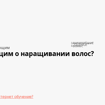
МИКРОБЛЕЙДИНГ
НАРАЩИВАНИЕ
ТАТУАЖ
БРОВЕЙ
ВОЛОС
ающим
им о наращивании волос?
нтернет обучение?